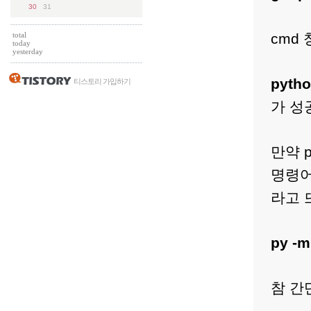
30
31
total
cmd
today
yesterday
pytho
티스토리 가입하기
가 성
만약 p
명령어
라고 
py -m
참 간