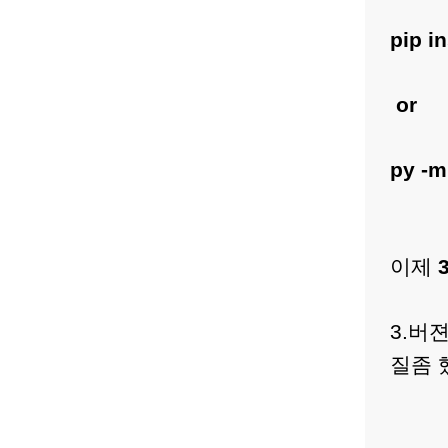
pip i
or
py -m
이제
3.버
질좀 