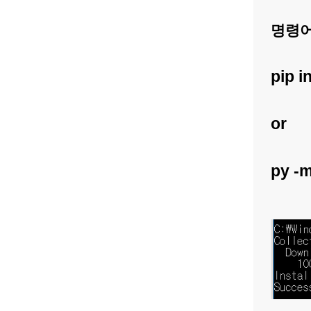
명령
pip i
or
py -m