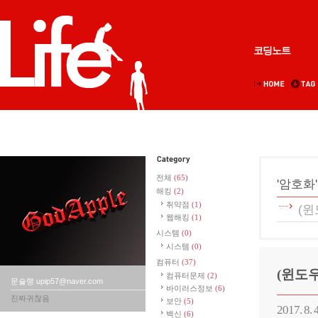
코딩노트
전체
(65)
'암호화
해킹
(2)
취약점
(1)
(윈
웹해킹
(1)
시스템
(0)
시스템
(0)
컴퓨터
(37)
(윈도우
컴퓨터문제
(2)
문슐랭 upip57@naver.com
바이러스정보
(6)
진짜귀찮음
보안
(5)
2017. 8. 
백신
(6)