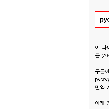
py
이 라
듈 (A
구글에
pycr
만약 
아래 