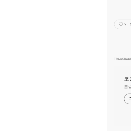
9
코
문슐