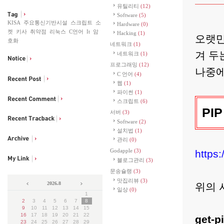
유틸리티
(12)
Software
(5)
KISA
주요통신기반시설
스크립트
소
Hardware
(0)
켓
키사
취약점
리눅스
C언어
It
암
Hacking
(1)
오랫만
호화
네트워크
(1)
겨 두
네트워크
(1)
프로그래밍
(12)
나중에
C 언어
(4)
웹
(1)
파이썬
(1)
스크립트
(6)
PI
서버
(3)
Software
(2)
설치법
(1)
관리
(0)
Godapple
(3)
https:
블로그관리
(3)
문송슐랭
(3)
맛집리뷰
(3)
2026.8
위의 
일상
(0)
1
2
3
4
5
6
7
8
9
10
11
12
13
14
15
16
17
18
19
20
21
22
get-p
23
24
25
26
27
28
29