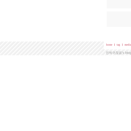
home
tag
media
진짜귀찮음
's blo