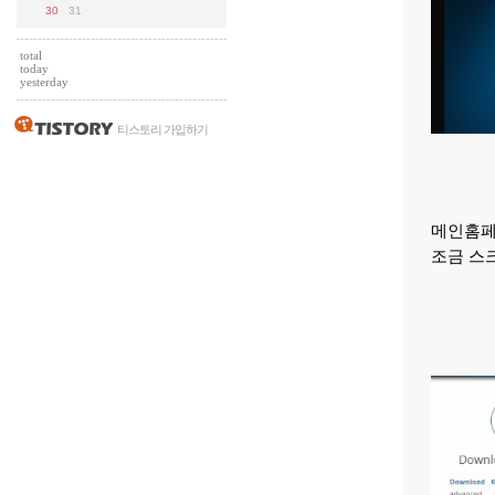
30
31
total
today
yesterday
티스토리 가입하기
메인홈페
조금 스