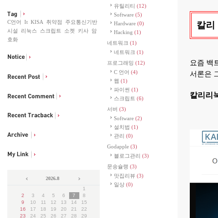
유틸리티
(12)
Software
(5)
C언어
It
KISA
취약점
주요통신기반
칼리
Hardware
(0)
시설
리눅스
스크립트
소켓
키사
암
Hacking
(1)
호화
네트워크
(1)
네트워크
(1)
요즘 백
프로그래밍
(12)
C 언어
(4)
서론은 
웹
(1)
파이썬
(1)
칼리리눅
스크립트
(6)
서버
(3)
Software
(2)
설치법
(1)
관리
(0)
Godapple
(3)
블로그관리
(3)
문송슐랭
(3)
맛집리뷰
(3)
2026.8
일상
(0)
1
2
3
4
5
6
7
8
9
10
11
12
13
14
15
16
17
18
19
20
21
22
23
24
25
26
27
28
29