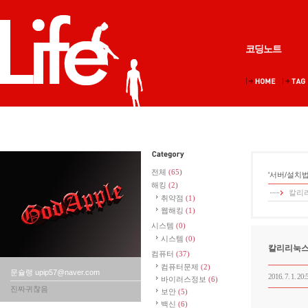
코딩노트
전체
(65)
'서버/설치법
해킹
(2)
칼리리
취약점
(1)
웹해킹
(1)
시스템
(0)
시스템
(0)
칼리리눅스 
컴퓨터
(37)
컴퓨터문제
(2)
문슐랭 upip57@naver.com
2016. 7. 1. 20:
바이러스정보
(6)
진짜귀찮음
보안
(5)
백신
(6)