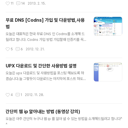
작성시간
11
14
2013. 2. 15.
로드를 합시다~~ 다운로드가 완료되었습니다. No-ip 호
스트 설정법 유형 호스트에는 문안하게 DNS 호스트로 설
정하시길 바랍니다.(바꾸실 분은 바꾸셔도 됩니다.) 이렇게
무료 DNS [Codns] 가입 및 다운방법,사용
호스트 추가가 완료 되었습니다. No-ip 사용하기 로그인
법
을 해주세요. 이런식의 창이 하나 뜰것 입니다.만약 호스트
글 내용
주소가 보이지 않는다!!!! 위에 보이시는 Show only sele
오늘은 대표적은 한국 무료 DNS 인 Codns를 소개해 드
cted hosts 체크를 해제해주세요. 호스트 주소를 체크 해
릴려고 합니다. Codns 가입 방법 가입할때 인증키를 꼭
주시고 Save 를 눌러주시면 설정이 완료 됩니다. No-i..
메모장이나 자신이 찾기 쉬운 곳에 저장을 해두세요!!!만약
작성시간
5
6
2012. 12. 21.
인증키를 까먹고 저장을 안했다?!! 그래도 괜찮습니다. 찾
는 방법이 있기 때문이죠. 그러시면 아래 사진과 같은 웹페
이지로 이동하게 됩니다. 위 입력칸을 입력하시고 찾기를
UPX 다운로드 및 간단한 사용방법 설명
누르세요!! 그러시면 인증번호 찾기가 완료 됩니다. Codn
글 내용
오늘은 upx 다운로드 및 사용방법을 포스팅 해보도록 하
s 다운방법 codns 다운로드 링크 Codns 사용하기 실행
겠습니다.늘 그렇듯이 다운로드는 마지막에 포스트 하도록
파일입니다. 실행을 해주세요. 다음을 누르신후 완료 버튼
하겠습니다. UPX 사용방법 우선 편의를 위해 C:\ 폴더안
을 눌러주세요~ 이로써 Codns 포스팅을 끝마치도록 하
에 영어이름으로된 폴더 한개를 만드신 후 다운 받으신 UP
겠습니다.
작성시간
4
1
2012. 11. 28.
X 파일을 넣어 주시길 바랍니다.저는 test 라는 폴더로 포
스팅 하겠습니다. 그리고 UPX 파일과 합칠 파일도 test 폴
더에 넣어주시길 바랍니다.아무 exe 실행파일을 가져오도
간단히 웹 ip 알아내는 방법 (동영상 강의)
록 하겠습니다. 여기서 부터 시작점이라고 할 수있습니다.
글 내용
cmd 창을 켜주시길 바랍니다. UPX 다운로드 언제나 최신
오늘은 아주 간단히 누구나 웹 ip 를 알아 낼 수 있는 방법을 소개해드릴려고 합니다^
판을 다운 받으시길 원하는 필자기 때문에 UPX 사이트를
^