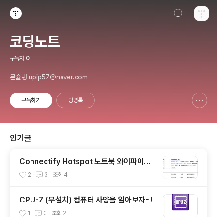
검색하기
티스토리
코딩노트
구독자
0
문슐랭 upip57@naver.com
구독하기
방명록
신고하기 레이어
열기
인기글
Connectify Hotspot 노트북 와이파이존
을 만들어보자! 사용법 및 다운
2
3
조회
4
CPU-Z (무설치) 컴퓨터 사양을 알아보자~!
1
0
조회
2